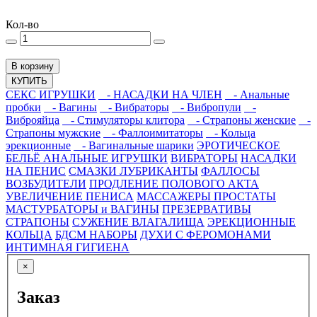
Кол-во
В корзину
КУПИТЬ
СЕКС ИГРУШКИ
- НАСАДКИ НА ЧЛЕН
- Анальные
пробки
- Вагины
- Вибраторы
- Вибропули
-
Виброяйца
- Стимуляторы клитора
- Страпоны женские
-
Страпоны мужские
- Фаллоимитаторы
- Кольца
эрекционные
- Вагинальные шарики
ЭРОТИЧЕСКОЕ
БЕЛЬЁ
АНАЛЬНЫЕ ИГРУШКИ
ВИБРАТОРЫ
НАСАДКИ
НА ПЕНИС
СМАЗКИ ЛУБРИКАНТЫ
ФАЛЛОСЫ
ВОЗБУДИТЕЛИ
ПРОДЛЕНИЕ ПОЛОВОГО АКТА
УВЕЛИЧЕНИЕ ПЕНИСА
МАССАЖЕРЫ ПРОСТАТЫ
МАСТУРБАТОРЫ и ВАГИНЫ
ПРЕЗЕРВАТИВЫ
СТРАПОНЫ
СУЖЕНИЕ ВЛАГАЛИЩА
ЭРЕКЦИОННЫЕ
КОЛЬЦА
БДСМ НАБОРЫ
ДУХИ С ФЕРОМОНАМИ
ИНТИМНАЯ ГИГИЕНА
×
Заказ