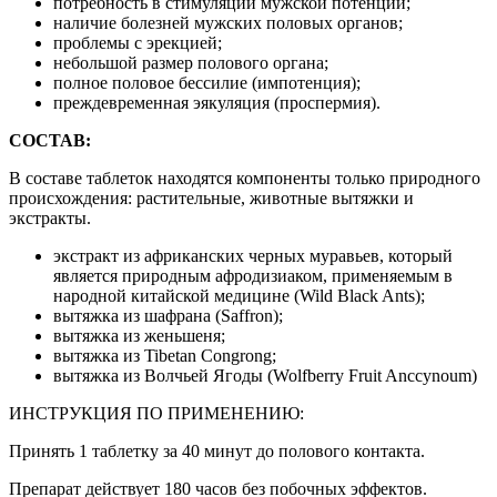
потребность в стимуляции мужской потенции;
наличие болезней мужских половых органов;
проблемы с эрекцией;
небольшой размер полового органа;
полное половое бессилие (импотенция);
преждевременная эякуляция (проспермия).
СОСТАВ:
В составе таблеток находятся компоненты только природного
происхождения: растительные, животные вытяжки и
экстракты.
экстракт из африканских черных муравьев, который
является природным афродизиаком, применяемым в
народной китайской медицине (Wild Black Ants);
вытяжка из шафрана (Saffron);
вытяжка из женьшеня;
вытяжка из Tibetan Congrong;
вытяжка из Волчьей Ягоды (Wolfberry Fruit Anccynoum)
ИНСТРУКЦИЯ ПО ПРИМЕНЕНИЮ:
Принять 1 таблетку за 40 минут до полового контакта.
Препарат действует 180 часов без побочных эффектов.