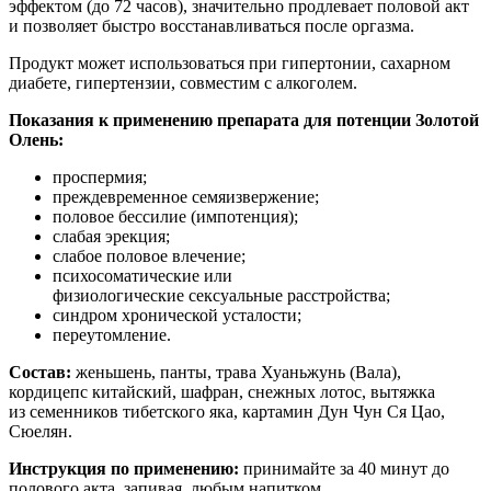
эффектом (до 72 часов), значительно продлевает половой акт
и позволяет быстро восстанавливаться после оргазма.
Продукт может использоваться при гипертонии, сахарном
диабете, гипертензии, совместим с алкоголем.
Показания к применению препарата для потенции Золотой
Олень:
проспермия;
преждевременное семяизвержение;
половое бессилие (импотенция);
слабая эрекция;
слабое половое влечение;
психосоматические или
физиологические сексуальные расстройства;
синдром хронической усталости;
переутомление.
Состав:
женьшень, панты, трава Хуаньжунь (Вала),
кордицепс китайский, шафран, снежных лотос, вытяжка
из семенников тибетского яка, картамин Дун Чун Ся Цао,
Сюелян.
Инструкция по применению:
принимайте за 40 минут до
полового акта, запивая любым напитком.