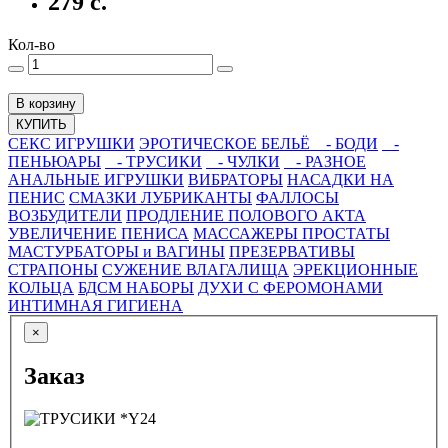
279 с.
Кол-во
В корзину
КУПИТЬ
СЕКС ИГРУШКИ
ЭРОТИЧЕСКОЕ БЕЛЬЁ
- БОДИ
-
ПЕНЬЮАРЫ
- ТРУСИКИ
- ЧУЛКИ
- РАЗНОЕ
АНАЛЬНЫЕ ИГРУШКИ
ВИБРАТОРЫ
НАСАДКИ НА
ПЕНИС
СМАЗКИ ЛУБРИКАНТЫ
ФАЛЛОСЫ
ВОЗБУДИТЕЛИ
ПРОДЛЕНИЕ ПОЛОВОГО АКТА
УВЕЛИЧЕНИЕ ПЕНИСА
МАССАЖЕРЫ ПРОСТАТЫ
МАСТУРБАТОРЫ и ВАГИНЫ
ПРЕЗЕРВАТИВЫ
СТРАПОНЫ
СУЖЕНИЕ ВЛАГАЛИЩА
ЭРЕКЦИОННЫЕ
КОЛЬЦА
БДСМ НАБОРЫ
ДУХИ С ФЕРОМОНАМИ
ИНТИМНАЯ ГИГИЕНА
×
Заказ